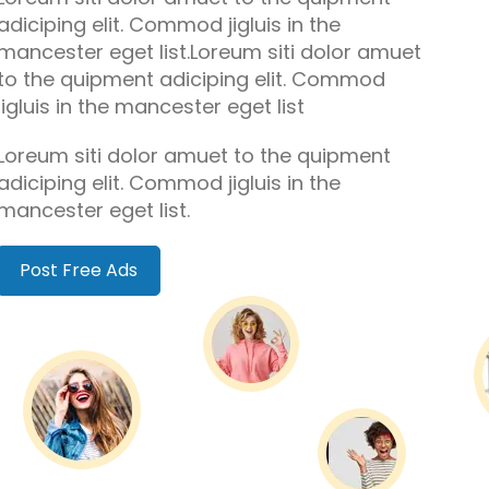
adiciping elit. Commod jigluis in the
mancester eget list.Loreum siti dolor amuet
to the quipment adiciping elit. Commod
jigluis in the mancester eget list
Loreum siti dolor amuet to the quipment
adiciping elit. Commod jigluis in the
mancester eget list.
Post Free Ads