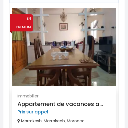
EN
PREMIUM
P
Immobilier
Appartement de vacances a...
Prix ​​sur appel
Marrakesh, Marrakech, Morocco