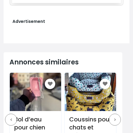
Advertisement
Annonces similaires
Bol d’eau
Coussins pour
4 
pour chien
chats et
ca