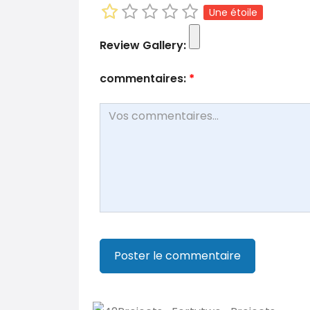
Une étoile
Review Gallery:
commentaires:
*