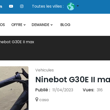
Toutes les villes :
POS
OFFRE
DEMANDE
BLOG
nebot G30E II max
Vehicules
Ninebot G30E II m
Publié :
Vues:
11/04/2023
316
casa