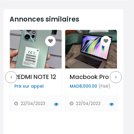
Annonces similaires
REDMI NOTE 12
Macbook Pro
Pc
Prix ​​sur appel
MAD8,000.00
(Fixé)
Prix
22/04/2023
22/04/2023
2