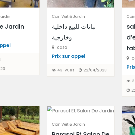
Jardin
Coin Vert & Jardin
Coin
e Jardin
نباتات للبيع داخلية
sa
وخارجية
d’
 appel
ta
casa
Prix ​​sur appel
c
s
Prix
023
431 Vues
22/04/2023
3
2
Coin Vert & Jardin
Parasol Et Salon De