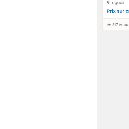
agadir
Prix ​​sur
317 Vues