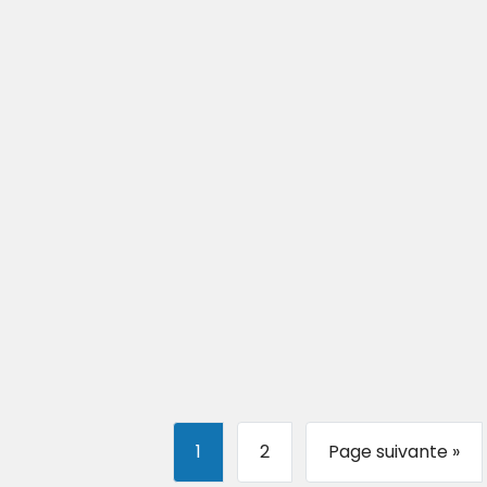
1
2
Page suivante »