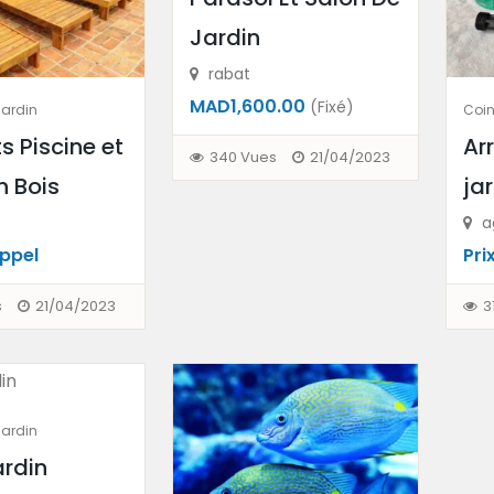
Jardin
rabat
MAD1,600.00
(Fixé)
Jardin
Coin
s Piscine et
Ar
340 Vues
21/04/2023
n Bois
ja
a
 appel
Prix
s
21/04/2023
3
Jardin
ardin