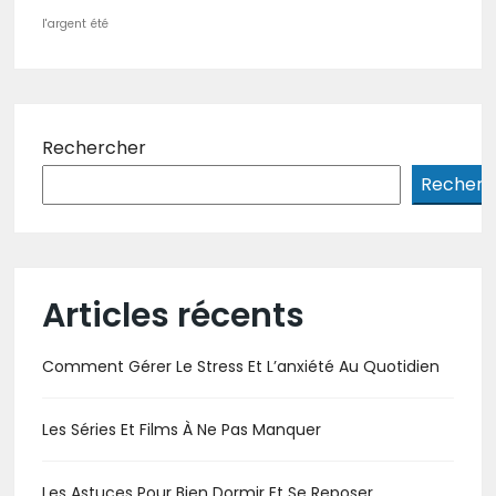
l'argent
été
Rechercher
Recherc
Articles récents
Comment Gérer Le Stress Et L’anxiété Au Quotidien
Les Séries Et Films À Ne Pas Manquer
Les Astuces Pour Bien Dormir Et Se Reposer