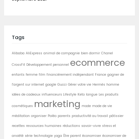
Tags
Alibaba
AliExpress
animal de compagnie
bien dormir
Chanel
ecommerce
CrossFit
Développement personnel
enfants
femme
film
financièrement indépendant
France
gagner de
l'argent sur internet
google
Gucci
Gérer votre vie
Hermès
homme
idées de cadeaux
influenceurs Lifestyle
Keto
langue
Les produits
marketing
cosmétiques
mode
mode de vie
méditation
organiser
Paléo
parents
productivité au travail
pâtissier
recettes
ressources humaines
réductions
savoir-vivre
stress et
anxiété
série
technologie
yoga
Être parent
économiser
économiser de