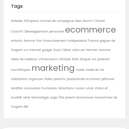
Tags
Alibaba
AliExpress
animal de compagnie
bien dormir
Chanel
ecommerce
CrossFit
Développement personnel
enfants
femme
film
financièrement indépendant
France
gagner de
l'argent sur internet
google
Gucci
Gérer votre vie
Hermès
homme
idées de cadeaux
influenceurs Lifestyle
Keto
langue
Les produits
marketing
cosmétiques
mode
mode de vie
méditation
organiser
Paléo
parents
productivité au travail
pâtissier
recettes
ressources humaines
réductions
savoir-vivre
stress et
anxiété
série
technologie
yoga
Être parent
économiser
économiser de
l'argent
été