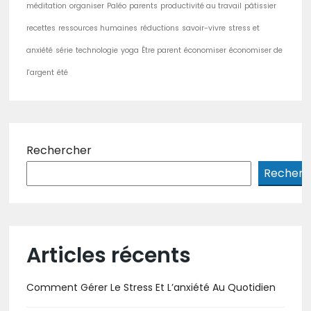
méditation
organiser
Paléo
parents
productivité au travail
pâtissier
recettes
ressources humaines
réductions
savoir-vivre
stress et
anxiété
série
technologie
yoga
Être parent
économiser
économiser de
l'argent
été
Rechercher
Recherc
Articles récents
Comment Gérer Le Stress Et L’anxiété Au Quotidien