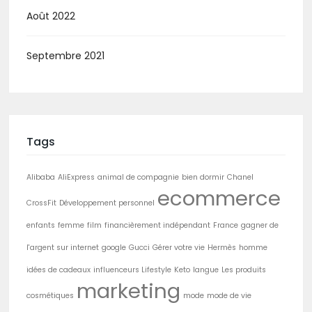
Août 2022
Septembre 2021
Tags
Alibaba
AliExpress
animal de compagnie
bien dormir
Chanel
ecommerce
CrossFit
Développement personnel
enfants
femme
film
financièrement indépendant
France
gagner de
l'argent sur internet
google
Gucci
Gérer votre vie
Hermès
homme
idées de cadeaux
influenceurs Lifestyle
Keto
langue
Les produits
marketing
cosmétiques
mode
mode de vie