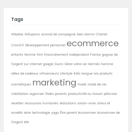
Tags
Alibaba
AliExpress
animal de compagnie
bien dormir
Chanel
ecommerce
CrossFit
Développement personnel
enfants
femme
film
financièrement indépendant
France
gagner de
l'argent sur internet
google
Gucci
Gérer votre vie
Hermès
homme
idées de cadeaux
influenceurs Lifestyle
Keto
langue
Les produits
marketing
cosmétiques
mode
mode de vie
méditation
organiser
Paléo
parents
productivité au travail
pâtissier
recettes
ressources humaines
réductions
savoir-vivre
stress et
anxiété
série
technologie
yoga
Être parent
économiser
économiser de
l'argent
été