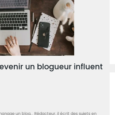
devenir un blogueur influent
nage un blog, . Rédacteur, il écrit des sujets en