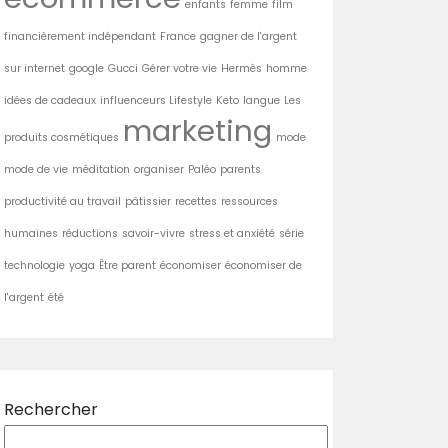
enfants
femme
film
financièrement indépendant
France
gagner de l'argent
sur internet
google
Gucci
Gérer votre vie
Hermès
homme
idées de cadeaux
influenceurs Lifestyle
Keto
langue
Les
marketing
produits cosmétiques
mode
mode de vie
méditation
organiser
Paléo
parents
productivité au travail
pâtissier
recettes
ressources
humaines
réductions
savoir-vivre
stress et anxiété
série
technologie
yoga
Être parent
économiser
économiser de
l'argent
été
Rechercher
Rechercher